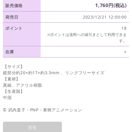
1,760円(税込)
販売価格
発売日
2023/12/21 12:00:00
ポイント
18
※ポイントは送料への値引きとして利用できま
す。
在庫
×
【サイズ】
鏡部分約20×約17×約3.3mm 、リングフリーサイズ
【素材】
真鍮、アクリル樹脂
【生産国】
中国
© 武内直子・PNP・東映アニメーション
完売