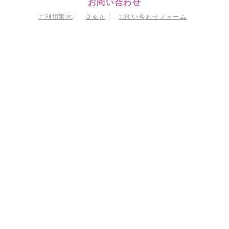
お問い合わせ
ご利用案内
Ｑ＆Ａ
お問い合わせフォーム
マイページ
会員情報変更
購入履歴
退会
当サイトにおける個人情報の取り扱いについて
特定商取引に関する法律に基づく表示
会員規約
© Naoko Takeuchi
© 武内直子・PNP・東映アニメーション
© 武内直子・PNP・講談社・東映アニメーション
© 武内直子・PNP／劇場版「美少女戦士セーラームーンEternal」製作委員会
© 武内直子・PNP／劇場版「美少女戦士セーラームーンCosmos」製作委員会