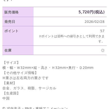
5,720円(税込)
販売価格
発売日
2026/02/28
ポイント
57
※ポイントは送料への値引きとして利用できま
す。
在庫
◎
【サイズ】
横・幅・Ｗ32mm×縦・高さ・Ｈ32mm×奥行・Ｄ20mm
【その他サイズ情報】
※重さは左右両方の重さです
【素材】
合金、ガラス、樹脂、サージカル
【生産国】
中国
© 武内直子・PNP・東映アニメーション