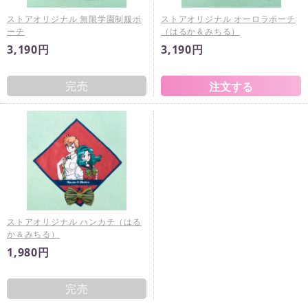
ストアオリジナル 無限学園制服ポ
ストアオリジナル オーロラポーチ
ーチ
（はるか＆みちる）
3,190円
3,190円
完売
ストアオリジナル ハンカチ（はる
か＆みちる）
1,980円
完売