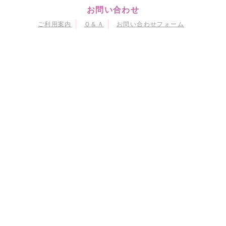
お問い合わせ
ご利用案内
Ｑ＆Ａ
お問い合わせフォーム
マイページ
会員情報変更
購入履歴
退会
当サイトにおける個人情報の取り扱いについて
特定商取引に関する法律に基づく表示
会員規約
© Naoko Takeuchi
© 武内直子・PNP・東映アニメーション
© 武内直子・PNP・講談社・東映アニメーション
© 武内直子・PNP／劇場版「美少女戦士セーラームーンEternal」製作委員会
© 武内直子・PNP／劇場版「美少女戦士セーラームーンCosmos」製作委員会