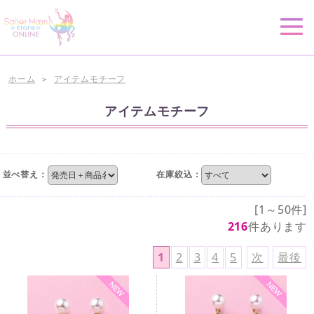
ホーム
アイテムモチーフ
>
アイテムモチーフ
並べ替え：
在庫絞込：
[1～50件]
216
件あります
1
2
3
4
5
次
最後