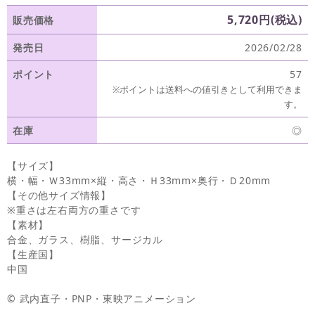
5,720円(税込)
販売価格
発売日
2026/02/28
ポイント
57
※ポイントは送料への値引きとして利用できま
す。
在庫
◎
【サイズ】
横・幅・Ｗ33mm×縦・高さ・Ｈ33mm×奥行・Ｄ20mm
【その他サイズ情報】
※重さは左右両方の重さです
【素材】
合金、ガラス、樹脂、サージカル
【生産国】
中国
© 武内直子・PNP・東映アニメーション