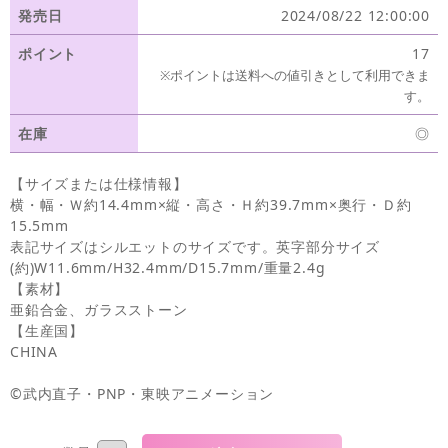
発売日
2024/08/22 12:00:00
ポイント
17
※ポイントは送料への値引きとして利用できま
す。
在庫
◎
【サイズまたは仕様情報】
横・幅・Ｗ約14.4mm×縦・高さ・Ｈ約39.7mm×奥行・Ｄ約
15.5mm
表記サイズはシルエットのサイズです。英字部分サイズ
(約)W11.6mm/H32.4mm/D15.7mm/重量2.4g
【素材】
亜鉛合金、ガラスストーン
【生産国】
CHINA
©武内直子・PNP・東映アニメーション