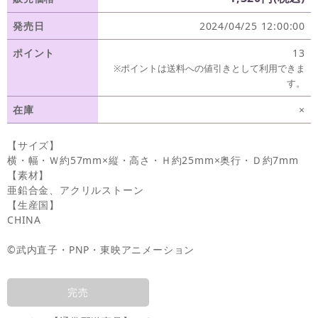
発売日
2024/04/25 12:00:00
ポイント
13
※ポイントは送料への値引きとして利用できま
す。
在庫
×
【サイズ】
横・幅・Ｗ約57mm×縦・高さ・Ｈ約25mm×奥行・Ｄ約7mm
【素材】
亜鉛合金、アクリルストーン
【生産国】
CHINA
©武内直子・PNP・東映アニメーション
完売