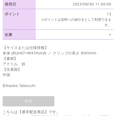
発売日
2025/06/30 11:00:00
ポイント
13
※ポイントは送料への値引きとして利用できま
す。
在庫
×
【サイズまたは仕様情報】
本体 (約)H67×W47mm内 ／ クリップの長さ 約45mm
【素材】
アクリル、鉄
【生産国】
中国
©Naoko Takeuchi
完売
こちらは【通常配送商品】です。