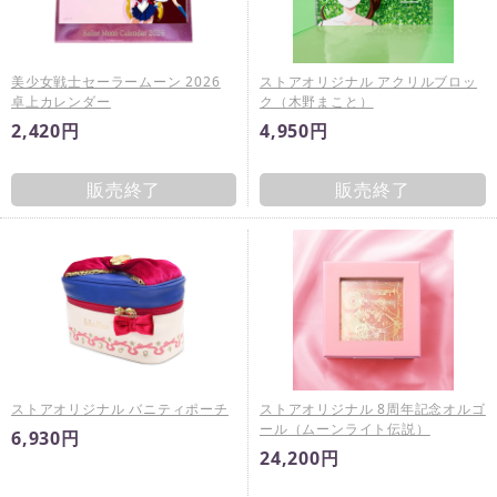
美少女戦士セーラームーン 2026
ストアオリジナル アクリルブロッ
卓上カレンダー
ク（木野まこと）
2,420円
4,950円
販売終了
販売終了
ストアオリジナル バニティポーチ
ストアオリジナル 8周年記念オルゴ
ール（ムーンライト伝説）
6,930円
24,200円