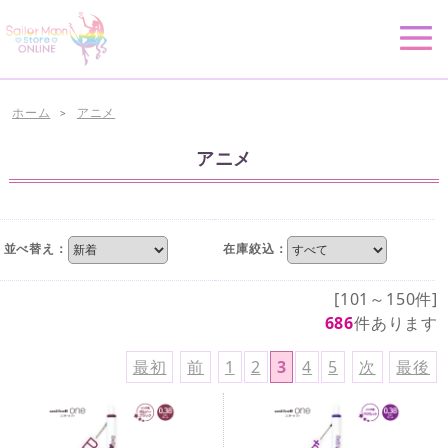
ホーム
アニメ
>
アニメ
並べ替え：
在庫絞込：
[101～150件]
686
件あります
最初
前
1
2
3
4
5
次
最後