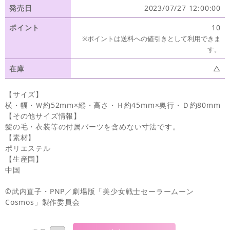
発売日
2023/07/27 12:00:00
ポイント
10
※ポイントは送料への値引きとして利用できま
す。
在庫
△
【サイズ】
横・幅・Ｗ約52mm×縦・高さ・Ｈ約45mm×奥行・Ｄ約80mm
【その他サイズ情報】
髪の毛・衣装等の付属パーツを含めない寸法です。
【素材】
ポリエステル
【生産国】
中国
©武内直子・PNP／劇場版「美少女戦士セーラームーン
Cosmos」製作委員会