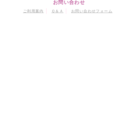
お問い合わせ
ご利用案内
Ｑ＆Ａ
お問い合わせフォーム
マイページ
会員情報変更
購入履歴
退会
当サイトにおける個人情報の取り扱いについて
特定商取引に関する法律に基づく表示
会員規約
© Naoko Takeuchi
© 武内直子・PNP・東映アニメーション
© 武内直子・PNP・講談社・東映アニメーション
© 武内直子・PNP／劇場版「美少女戦士セーラームーンEternal」製作委員会
© 武内直子・PNP／劇場版「美少女戦士セーラームーンCosmos」製作委員会