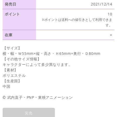
発売日
2021/12/14
ポイント
10
※ポイントは送料への値引きとして利用できま
す。
在庫
×
【サイズ】
横・幅・Ｗ55mm×縦・高さ・Ｈ65mm×奥行・Ｄ80mm
【その他サイズ情報】
キャラクターによって多少異なります。
【素材】
ポリエステル
【生産国】
中国
© 武内直子・PNP・東映アニメーション
完売