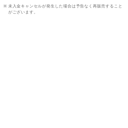
※
未入金キャンセルが発生した場合は予告なく再販売すること
がございます。
※
商品ページに販売期間の指定がある場合において、当該販売
期間内であっても製造数によりご購入いただけない場合がご
ざいます。
※
販売期間はその時点での製造商品に対するものであり、期間
限定販売の商品であることを示唆するものではございませ
ん。
※
販売期間が設定されている商品であっても、お客様の承諾な
く再販する可能性がございます。あらかじめご了承くださ
い。
※
Sailor Moon store ONLINEとSailor Moon store本店・出
張店の在庫状況は異なりますので、あらかじめご了承くださ
い。