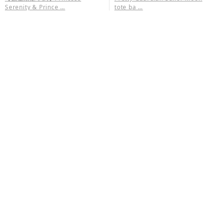
Serenity & Prince …
tote ba …
61,600円
11,000円
販売終了
販売終了
Pretty Guardian Sailor Moon
Sailor Moon crystal hair clip
bijou A …
28,600円
4,400円
完売
販売終了