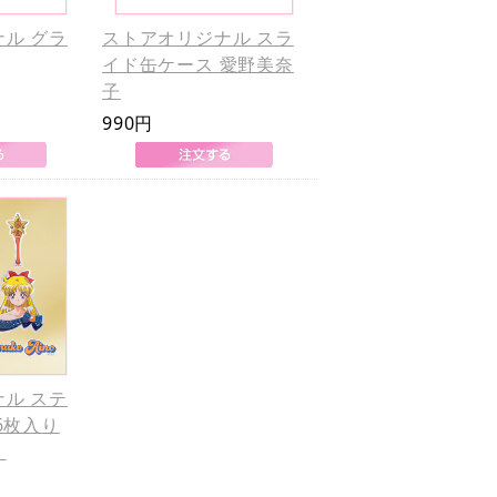
ル グラ
ストアオリジナル スラ
イド缶ケース 愛野美奈
子
990円
ル ステ
6枚入り
）