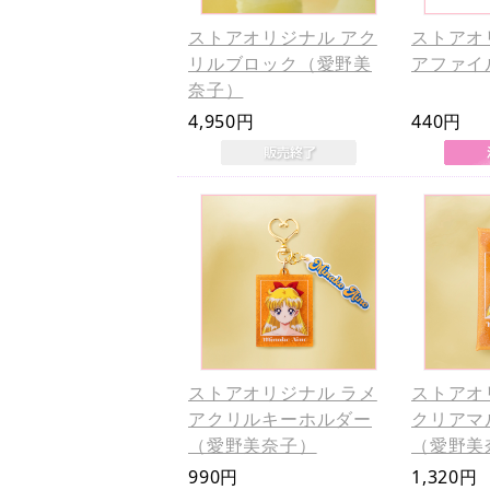
ストアオリジナル アク
ストアオ
リルブロック（愛野美
アファイ
奈子）
4,950円
440円
ストアオリジナル ラメ
ストアオ
アクリルキーホルダー
クリアマ
（愛野美奈子）
（愛野美
990円
1,320円