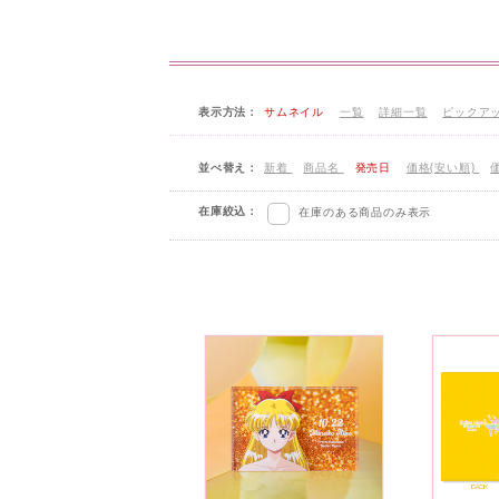
表示方法：
サムネイル
一覧
詳細一覧
ピックア
並べ替え：
新着
商品名
発売日
価格(安い順)
在庫絞込：
在庫のある商品のみ表示