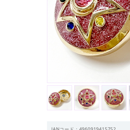
JANコード：4960919415752