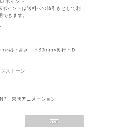
33 ポイント
※ポイントは送料への値引きとして利
用できます。
×
mm×縦・高さ・Ｈ30mm×奥行・Ｄ
ラスストーン
PNP・東映アニメーション