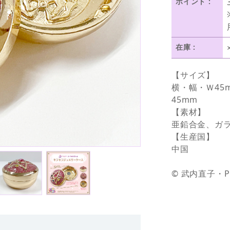
ポイント :
在庫 :
【サイズ】
横・幅・Ｗ45
45mm
【素材】
亜鉛合金、ガ
【生産国】
中国
© 武内直子・