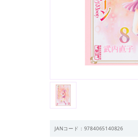
JANコード：9784065140826