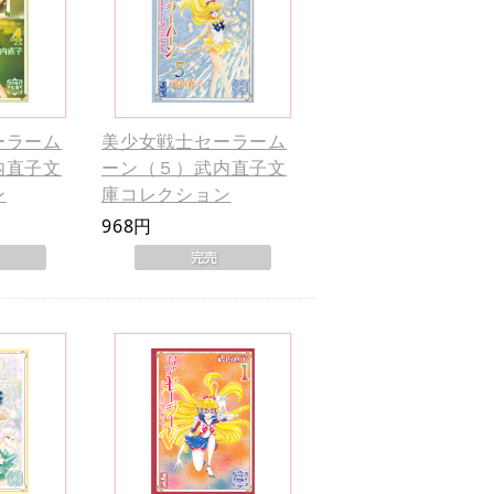
ーラーム
美少女戦士セーラーム
内直子文
ーン（５）武内直子文
ン
庫コレクション
968円