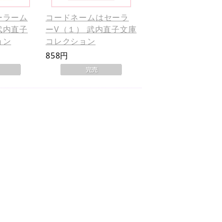
ーラーム
コードネームはセーラ
武内直子
ーV（１） 武内直子文庫
ョン
コレクション
858円