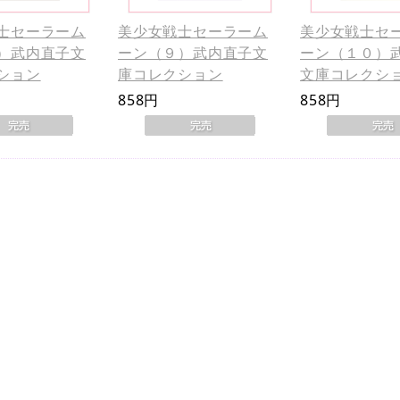
士セーラーム
美少女戦士セーラーム
美少女戦士セ
）武内直子文
ーン（９）武内直子文
ーン（１０）
ション
庫コレクション
文庫コレクシ
858円
858円