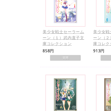
美少女戦士セーラーム
美少女戦
ーン（１）武内直子文
ーン（２
庫コレクション
庫コレク
858円
913円