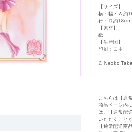
【サイズ】
横・幅・Ｗ約1
行・Ｄ約18m
【素材】
紙
【生産国】
印刷：日本
© Naoko Take
こちらは【通
商品ページ内
は、【通常配
いただくこと
【通常配送商