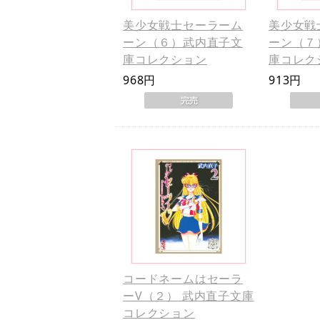
美少女戦士セーラーム
美少女戦
ーン（６）武内直子文
ーン（７
庫コレクション
庫コレク
968円
913円
コードネームはセーラ
ーV（２） 武内直子文庫
コレクション