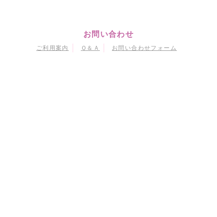
お問い合わせ
ご利用案内
Ｑ＆Ａ
お問い合わせフォーム
マイページ
会員情報変更
購入履歴
退会
当サイトにおける個人情報の取り扱いについて
特定商取引に関する法律に基づく表示
会員規約
© Naoko Takeuchi
© 武内直子・PNP・東映アニメーション
© 武内直子・PNP・講談社・東映アニメーション