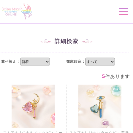
詳細検索
並べ替え：
在庫絞込：
5
件あります
ストアオリジナル タックピン ムー
ストアオリジナル タックピン 変身