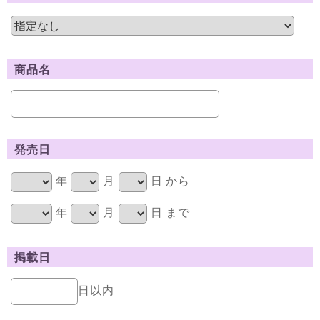
商品名
発売日
年
月
日 から
年
月
日 まで
掲載日
日以内