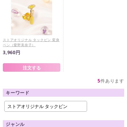
ストアオリジナル タックピン 変身
ペン（愛野美奈子）
3,960円
5
件あります
キーワード
ジャンル