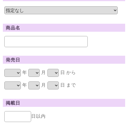
商品名
発売日
年
月
日 から
年
月
日 まで
掲載日
日以内